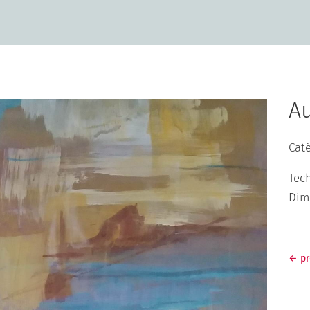
Au
Caté
Tech
Dim
←
p